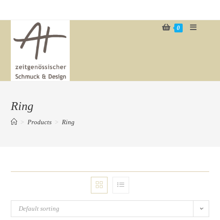
Zum
Inhalt
0
springen
Ring
>
Products
>
Ring
Default sorting