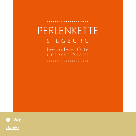
shop
Dismiss