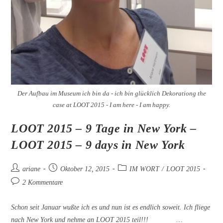
Der Aufbau im Museum ich bin da - ich bin glücklich Dekorationg the
case at LOOT 2015 - I am here - I am happy.
LOOT 2015 – 9 Tage in New York –
LOOT 2015 – 9 days in New York
Beitrags-
Beitrag
Beitrags-
ariane
Oktober 12, 2015
IM WORT
/
LOOT 2015
Autor:
veröffentlicht:
Kategorie:
Beitrags-
2 Kommentare
Kommentare:
Schon seit Januar wußte ich es und nun ist es endlich soweit. Ich fliege
nach New York und nehme an LOOT 2015 teil!!! …