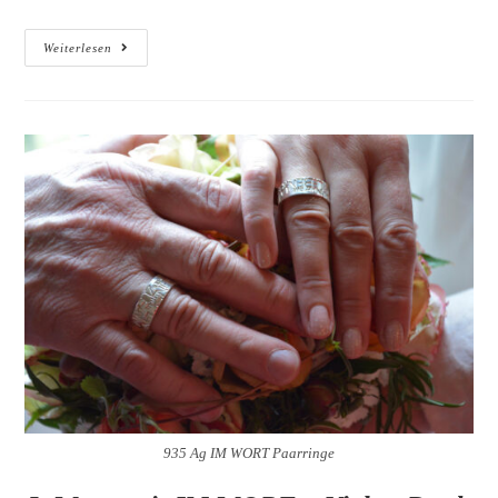
LOOT
Weiterlesen
2015
–
9
Tage
In
New
York
–
LOOT
2015
–
9
Days
In
New
York
935 Ag IM WORT Paarringe