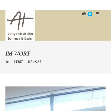
Zum
Inhalt
0
springen
IM WORT
>
START
>
IM WORT