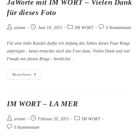
JaWorte mit IM WORT – Vielen Dank
für dieses Foto
Beitrags-
Beitrag
Beitrags-
Beitrags-
ariane
Juni 10, 2015
IM WORT
0 Kommentare
Autor:
veröffentlicht:
Kategorie:
Kommentare:
Für eine liebe Kundin durfte ich Anfang des Jahres dieses Paar Ringe
anfertigen - heute erreichte mich das Foto dazu. Vielen Dank und viel
Freude mit diesen Ringe - herzlichst…
JaWorte
Weiterlesen
Mit
IM
WORT
–
Vielen
Dank
IM WORT – LA MER
Für
Dieses
Foto
Beitrags-
Beitrag
Beitrags-
ariane
Februar 20, 2015
IM WORT
Autor:
veröffentlicht:
Kategorie:
Beitrags-
0 Kommentare
Kommentare: