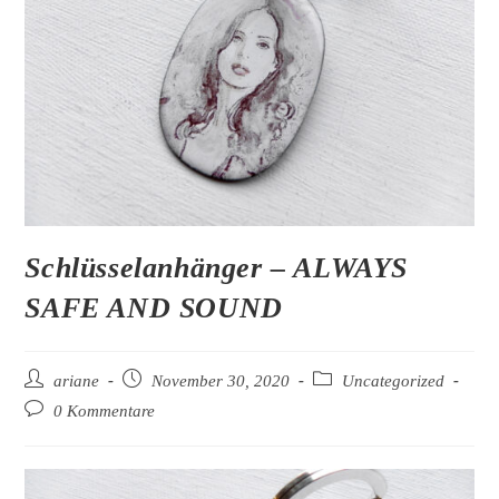
Schlüsselanhänger – ALWAYS
SAFE AND SOUND
Beitrags-
Beitrag
Beitrags-
ariane
November 30, 2020
Uncategorized
Autor:
veröffentlicht:
Kategorie:
Beitrags-
0 Kommentare
Kommentare: