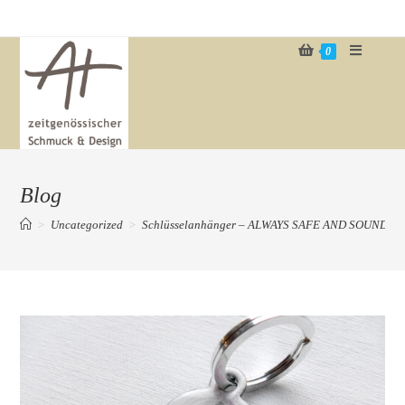
Zum
Inhalt
0
springen
Blog
>
Uncategorized
>
Schlüsselanhänger – ALWAYS SAFE AND SOUND