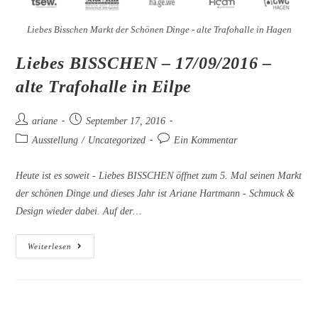
Liebes Bisschen Markt der Schönen Dinge - alte Trafohalle in Hagen
Liebes BISSCHEN – 17/09/2016 –
alte Trafohalle in Eilpe
Beitrags-
Beitrag
ariane
September 17, 2016
Autor:
veröffentlicht:
Beitrags-
Beitrags-
Ausstellung
/
Uncategorized
Ein Kommentar
Kategorie:
Kommentare:
Heute ist es soweit - Liebes BISSCHEN öffnet zum 5. Mal seinen Markt
der schönen Dinge und dieses Jahr ist Ariane Hartmann - Schmuck &
Design wieder dabei. Auf der…
Liebes
Weiterlesen
BISSCHEN
–
17/09/2016
–
Alte
Trafohalle
In