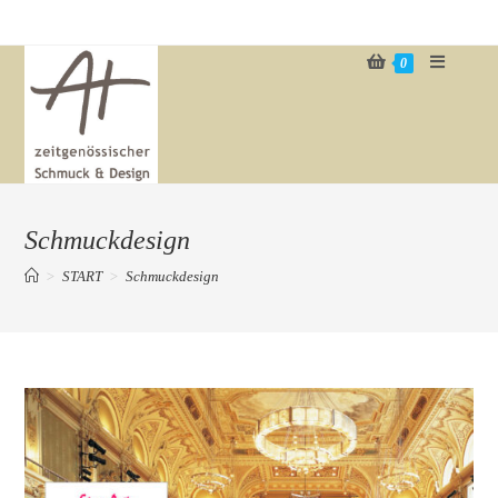
Zum
Inhalt
0
springen
Schmuckdesign
>
START
>
Schmuckdesign