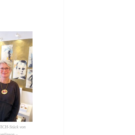
ICH-Stück von
omlinson –