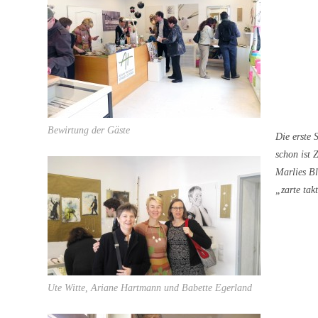
Bewirtung der Gäste
Die erste 
schon ist Z
Marlies Bl
„zarte takt
Ute Witte, Ariane Hartmann und Babette Egerland