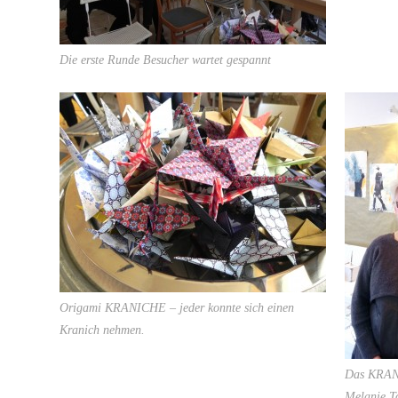
Die erste Runde Besucher wartet gespannt
Origami KRANICHE – jeder konnte sich einen
Kranich nehmen.
Das KRAN
Melanie T