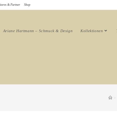
Stores & Partner
Shop
Ariane Hartmann – Schmuck & Design
Kollektionen
>