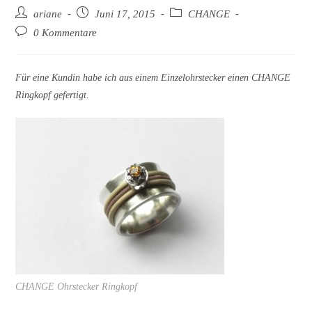
Beitrags-
Beitrag
Beitrags-
ariane
Juni 17, 2015
CHANGE
Autor:
veröffentlicht:
Kategorie:
Beitrags-
0 Kommentare
Kommentare:
Für eine Kundin habe ich aus einem Einzelohrstecker einen CHANGE
Ringkopf gefertigt.
CHANGE Ohrstecker Ringkopf