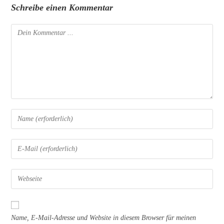
Schreibe einen Kommentar
Kommentieren
Gib
deinen
Namen
Gib
oder
deine
Benutzernamen
E-
Gib
zum
Mail-
deine
Kommentieren
Adresse
Website-
ein
zum
URL
Name, E-Mail-Adresse und Website in diesem Browser für meinen
Kommentieren