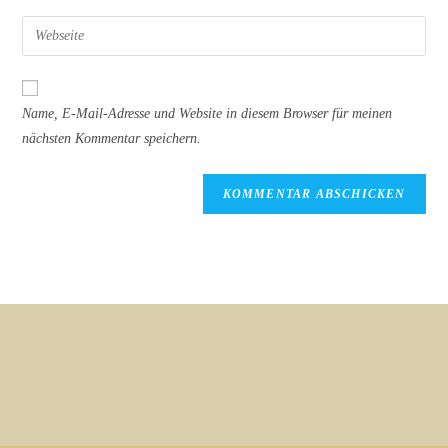
Benutzernamen
E-
Gib
zum
Mail-
deine
Kommentieren
Adresse
Website-
ein
zum
URL
Name, E-Mail-Adresse und Website in diesem Browser für meinen
Kommentieren
ein
nächsten Kommentar speichern.
ein
(optional)