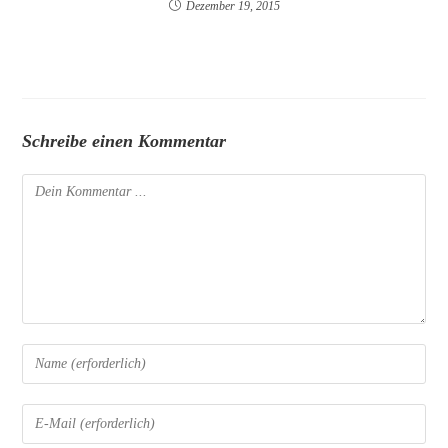
Dezember 19, 2015
Schreibe einen Kommentar
Kommentieren
Gib
deinen
Namen
Gib
oder
deine