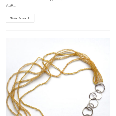
2020…
FINE
Weiterlesen
ARTS
In
Der
Historischen
Stadthalle
Wuppertal