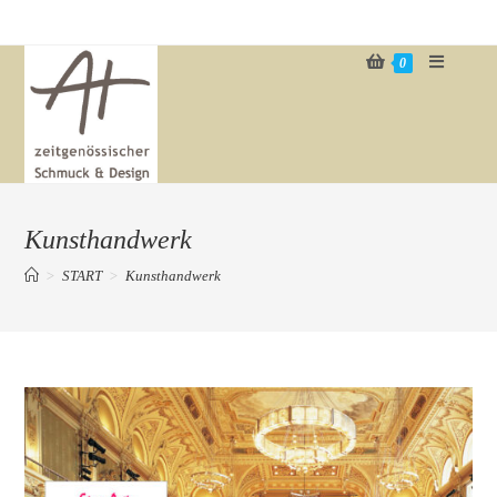
Zum
Inhalt
0
springen
Kunsthandwerk
>
START
>
Kunsthandwerk