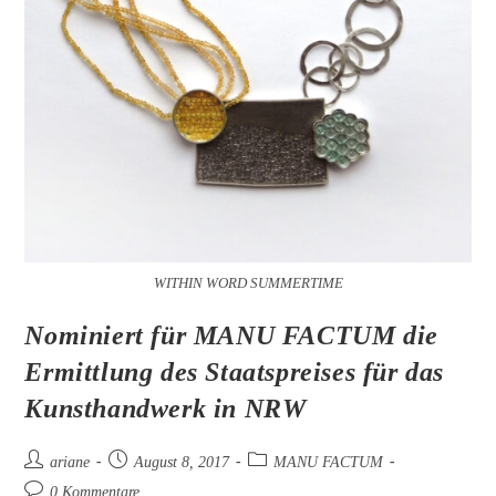
WITHIN WORD SUMMERTIME
Nominiert für MANU FACTUM die
Ermittlung des Staatspreises für das
Kunsthandwerk in NRW
Beitrags-
Beitrag
Beitrags-
ariane
August 8, 2017
MANU FACTUM
Autor:
veröffentlicht:
Kategorie:
Beitrags-
0 Kommentare