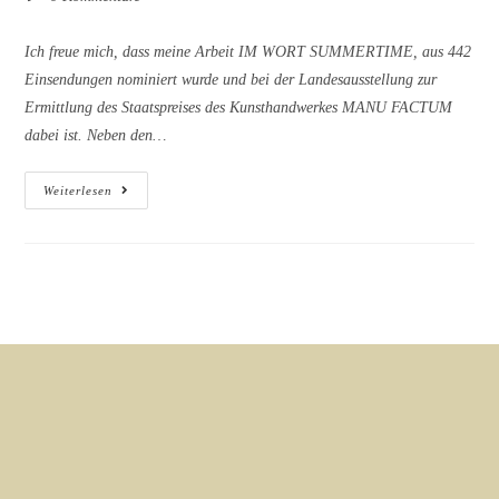
Kommentare:
Ich freue mich, dass meine Arbeit IM WORT SUMMERTIME, aus 442
Einsendungen nominiert wurde und bei der Landesausstellung zur
Ermittlung des Staatspreises des Kunsthandwerkes MANU FACTUM
dabei ist. Neben den…
Nominiert
Weiterlesen
Für
MANU
FACTUM
Die
Ermittlung
Des
Staatspreises
Für
Das
Kunsthandwerk
In
NRW