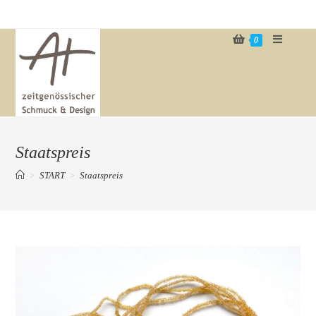
Zum
Inhalt
0
springen
Staatspreis
>
START
>
Staatspreis