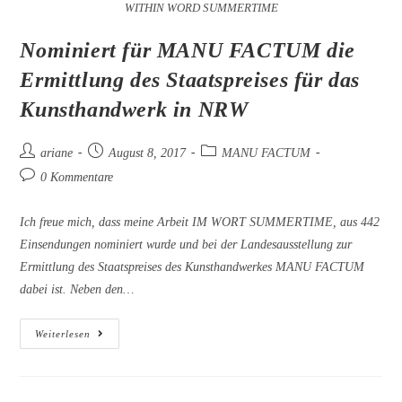
WITHIN WORD SUMMERTIME
Nominiert für MANU FACTUM die
Ermittlung des Staatspreises für das
Kunsthandwerk in NRW
Beitrags-
Beitrag
Beitrags-
ariane
August 8, 2017
MANU FACTUM
Autor:
veröffentlicht:
Kategorie:
Beitrags-
0 Kommentare
Kommentare:
Ich freue mich, dass meine Arbeit IM WORT SUMMERTIME, aus 442
Einsendungen nominiert wurde und bei der Landesausstellung zur
Ermittlung des Staatspreises des Kunsthandwerkes MANU FACTUM
dabei ist. Neben den…
Nominiert
Weiterlesen
Für
MANU
FACTUM
Die
Ermittlung