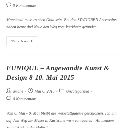
Autor:
veröffentlicht:
Kategorie:
Beitrags-
0 Kommentare
Kommentare:
Manchmal muss es eben Gold sein. Bei den STATIONEN Accessoires
haben heute drei Neue den Weg vom Werkbrett gefunden.
STATIONEN
Weiterlesen
–
Edles
Trio
EUNIQUE – Angewandte Kunst &
Design 8-10. Mai 2015
Beitrags-
Beitrag
Beitrags-
ariane
Mai 6, 2015
Uncategorized
Autor:
veröffentlicht:
Kategorie:
Beitrags-
0 Kommentare
Kommentare:
Vom 6. Mai - 9. Mai bleibt die Werkstattgalerie geschlossen. Ich bin
auf dem Weg zur Messe in Karlsruhe www.eunique.eu An meinem
Stand A 54 in der Halle 1…