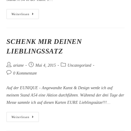
EUNIQUE
Weiterlesen
–
Angewandte
Kunst
&
Design
8-
SCHENK MIR DEINEN
10.
Mai
LIEBLINGSSATZ
2015
Beitrags-
Beitrag
Beitrags-
ariane
Mai 4, 2015
Uncategorized
Autor:
veröffentlicht:
Kategorie:
Beitrags-
0 Kommentare
Kommentare:
Auf der EUNIQUE - Angewandte Kunst & Design werde ich auf
meinem Stand A54 eine Aktion durchführen. Während der drei Tage der
Messe sammle ich auf diesen Karten EURE Lieblingssätze!!!…
SCHENK
Weiterlesen
MIR
DEINEN
LIEBLINGSSATZ