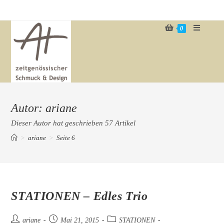
Zum
Inhalt
0
springen
Autor:
ariane
Dieser Autor hat geschrieben 57 Artikel
>
ariane
>
Seite 6
STATIONEN – Edles Trio
Beitrags-
Beitrag
Beitrags-
ariane
Mai 21, 2015
STATIONEN