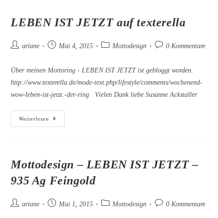
LEBEN IST JETZT auf texterella
Beitrags-
Beitrag
Beitrags-
Beitrags-
ariane
Mai 4, 2015
Mottodesign
0 Kommentare
Autor:
veröffentlicht:
Kategorie:
Kommentare:
Über meinen Mottoring - LEBEN IST JETZT ist gebloggt worden.
http://www.texterella.de/mode-text.php/lifestyle/comments/wochenend-
wow-leben-ist-jetzt.-der-ring Vielen Dank liebe Susanne Ackstaller
LEBEN
Weiterlesen
IST
JETZT
Auf
Texterella
Mottodesign – LEBEN IST JETZT –
935 Ag Feingold
Beitrags-
Beitrag
Beitrags-
Beitrags-
ariane
Mai 1, 2015
Mottodesign
0 Kommentare
Autor:
veröffentlicht:
Kategorie:
Kommentare: