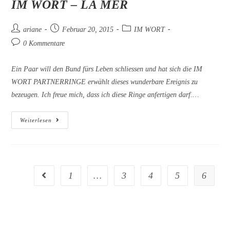
IM WORT – LA MER
Beitrags-
Beitrag
Beitrags-
ariane
Februar 20, 2015
IM WORT
Autor:
veröffentlicht:
Kategorie:
Beitrags-
0 Kommentare
Kommentare:
Ein Paar will den Bund fürs Leben schliessen und hat sich die IM
WORT PARTNERRINGE erwählt dieses wunderbare Ereignis zu
bezeugen. Ich freue mich, dass ich diese Ringe anfertigen darf.…
IM
Weiterlesen
WORT
–
LA
MER
1
…
3
4
5
6
Gehe zur vorherigen Seite