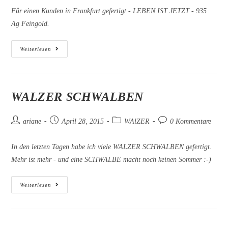
Für einen Kunden in Frankfurt gefertigt - LEBEN IST JETZT - 935
Ag Feingold.
Mottodesign
Weiterlesen
–
LEBEN
IST
JETZT
–
935
WALZER SCHWALBEN
Ag
Feingold
Beitrags-
Beitrag
Beitrags-
Beitrags-
ariane
April 28, 2015
WAlZER
0 Kommentare
Autor:
veröffentlicht:
Kategorie:
Kommentare:
In den letzten Tagen habe ich viele WALZER SCHWALBEN gefertigt.
Mehr ist mehr - und eine SCHWALBE macht noch keinen Sommer :-)
WALZER
Weiterlesen
SCHWALBEN