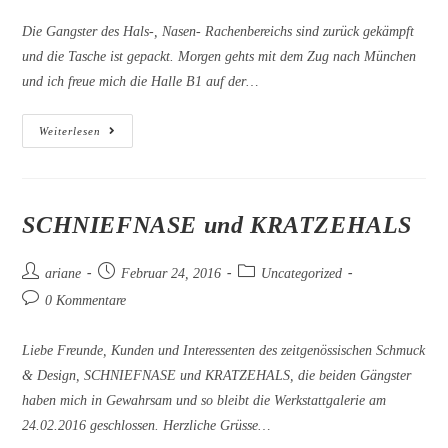
Kommentare:
Die Gangster des Hals-, Nasen- Rachenbereichs sind zurück gekämpft
und die Tasche ist gepackt. Morgen gehts mit dem Zug nach München
und ich freue mich die Halle B1 auf der…
Auf
Weiterlesen
Nach
München
Zur
Handwerk
&
Design
SCHNIEFNASE und KRATZEHALS
Beitrags-
Beitrag
Beitrags-
ariane
Februar 24, 2016
Uncategorized
Autor:
veröffentlicht:
Kategorie:
Beitrags-
0 Kommentare
Kommentare:
Liebe Freunde, Kunden und Interessenten des zeitgenössischen Schmuck
& Design, SCHNIEFNASE und KRATZEHALS, die beiden Gängster
haben mich in Gewahrsam und so bleibt die Werkstattgalerie am
24.02.2016 geschlossen. Herzliche Grüsse…