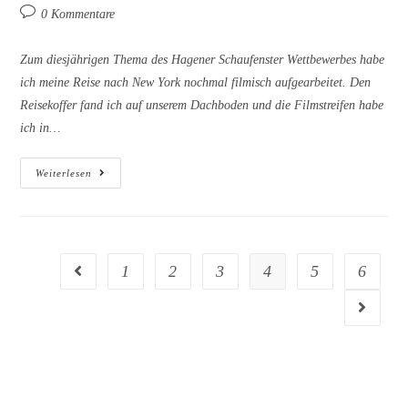
Autor:
veröffentlicht:
Kategorie:
Beitrags-
0 Kommentare
Kommentare:
Zum diesjährigen Thema des Hagener Schaufenster Wettbewerbes habe
ich meine Reise nach New York nochmal filmisch aufgearbeitet. Den
Reisekoffer fand ich auf unserem Dachboden und die Filmstreifen habe
ich in…
Schaufenster
Weiterlesen
Wettbewerb
„FILM
AB“
17.10
–
30.10.2015
1
2
3
4
5
6
Gehe zur vorherigen Seite
Gehe zur 