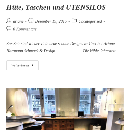
Hüte, Taschen und UTENSILOS
Beitrags-
Beitrag
Beitrags-
ariane
Dezember 19, 2015
Uncategorized
Autor:
veröffentlicht:
Kategorie:
Beitrags-
0 Kommentare
Kommentare:
Zur Zeit sind wieder viele neue schöne Designs zu Gast bei Ariane
Hartmann Schmuck & Design. Die kühle Jahreszeit…
Hüte,
Weiterlesen
Taschen
Und
UTENSILOS