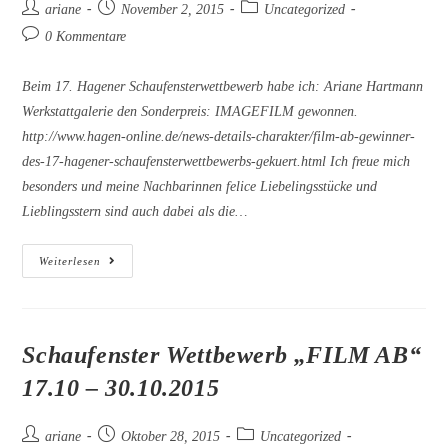
Beitrags-
Beitrag
Beitrags-
ariane
November 2, 2015
Uncategorized
Autor:
veröffentlicht:
Kategorie:
Beitrags-
0 Kommentare
Kommentare:
Beim 17. Hagener Schaufensterwettbewerb habe ich: Ariane Hartmann
Werkstattgalerie den Sonderpreis: IMAGEFILM gewonnen.
http://www.hagen-online.de/news-details-charakter/film-ab-gewinner-
des-17-hagener-schaufensterwettbewerbs-gekuert.html Ich freue mich
besonders und meine Nachbarinnen felice Liebelingsstücke und
Lieblingsstern sind auch dabei als die…
Sonderpreis
Weiterlesen
Beim
17.
Hagener
Schaufensterwettbewerb
–
Imagefilm
Schaufenster Wettbewerb „FILM AB“
17.10 – 30.10.2015
Beitrags-
Beitrag
Beitrags-
ariane
Oktober 28, 2015
Uncategorized