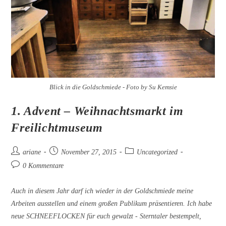
Blick in die Goldschmiede - Foto by Su Kemsie
1. Advent – Weihnachtsmarkt im
Freilichtmuseum
Beitrags-
Beitrag
Beitrags-
ariane
November 27, 2015
Uncategorized
Autor:
veröffentlicht:
Kategorie:
Beitrags-
0 Kommentare
Kommentare:
Auch in diesem Jahr darf ich wieder in der Goldschmiede meine
Arbeiten ausstellen und einem großen Publikum präsentieren. Ich habe
neue SCHNEEFLOCKEN für euch gewalzt - Sterntaler bestempelt,