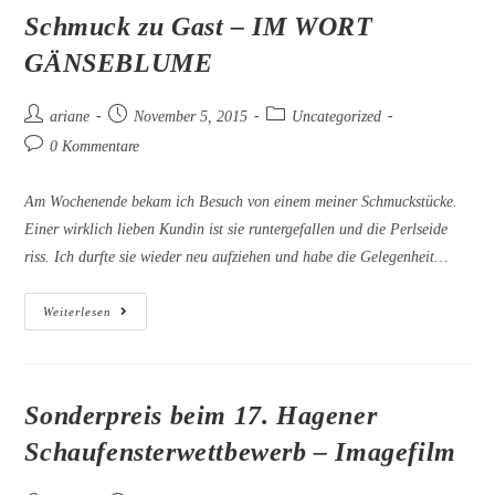
Gevelsberg
Schmuck zu Gast – IM WORT
GÄNSEBLUME
Beitrags-
Beitrag
Beitrags-
ariane
November 5, 2015
Uncategorized
Autor:
veröffentlicht:
Kategorie:
Beitrags-
0 Kommentare
Kommentare:
Am Wochenende bekam ich Besuch von einem meiner Schmuckstücke.
Einer wirklich lieben Kundin ist sie runtergefallen und die Perlseide
riss. Ich durfte sie wieder neu aufziehen und habe die Gelegenheit…
Schmuck
Weiterlesen
Zu
Gast
–
IM
WORT
GÄNSEBLUME
Sonderpreis beim 17. Hagener
Schaufensterwettbewerb – Imagefilm