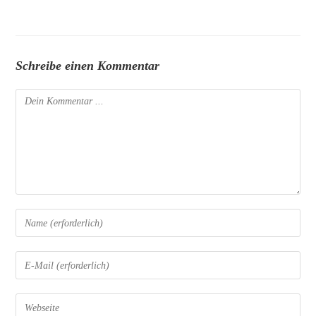
Schreibe einen Kommentar
Kommentieren
Gib
deinen
Namen
Gib
oder
deine
Benutzernamen
E-
Gib
zum
Mail-