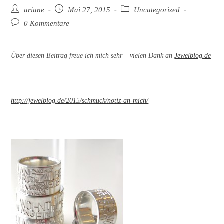
Beitrags-
Beitrag
Beitrags-
ariane
Mai 27, 2015
Uncategorized
Autor:
veröffentlicht:
Kategorie:
Beitrags-
0 Kommentare
Kommentare:
Über diesen Beitrag freue ich mich sehr – vielen Dank an
Jewelblog.de
http://jewelblog.de/2015/schmuck/notiz-an-mich/