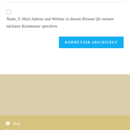
deine
Kommentieren
Adresse
Website-
ein
zum
URL
Name, E-Mail-Adresse und Website in diesem Browser für meinen
Kommentieren
ein
nächsten Kommentar speichern.
ein
(optional)
shop