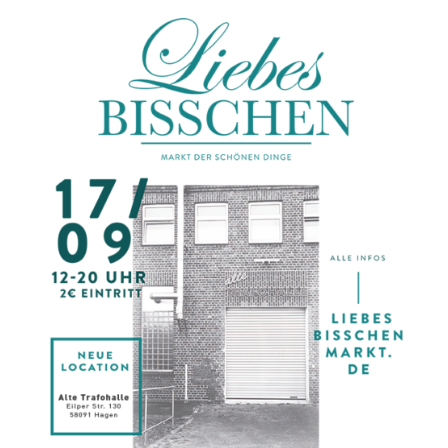
Des
Staatspreises
Für
Das
Kunsthandwerk
In
NRW