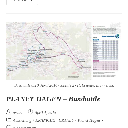
BISSCHEN
–
17/09/2016
–
Alte
Trafohalle
In
Eilpe
Busshuttle am 9. April 2016 - Shuttle 2 - Haltestelle: Brunnenstr.
PLANET HAGEN – Busshuttle
Beitrags-
Beitrag
ariane
April 4, 2016
Autor:
veröffentlicht:
Beitrags-
Ausstellung
/
KRANICHE - CRANES
/
Planet Hagen
Kategorie:
Beitrags-