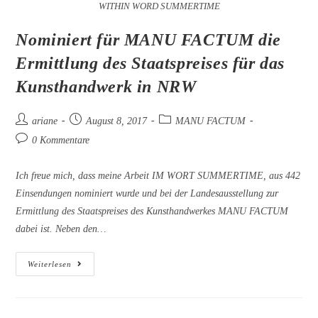
WITHIN WORD SUMMERTIME
Nominiert für MANU FACTUM die
Ermittlung des Staatspreises für das
Kunsthandwerk in NRW
Beitrags-
Beitrag
Beitrags-
ariane
August 8, 2017
MANU FACTUM
Autor:
veröffentlicht:
Kategorie:
Beitrags-
0 Kommentare
Kommentare:
Ich freue mich, dass meine Arbeit IM WORT SUMMERTIME, aus 442
Einsendungen nominiert wurde und bei der Landesausstellung zur
Ermittlung des Staatspreises des Kunsthandwerkes MANU FACTUM
dabei ist. Neben den…
Nominiert
Weiterlesen
Für
MANU
FACTUM
Die
Ermittlung