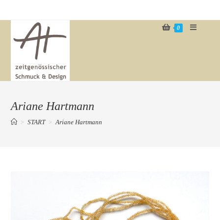
Zum
Inhalt
0
springen
Ariane Hartmann
>
START
>
Ariane Hartmann