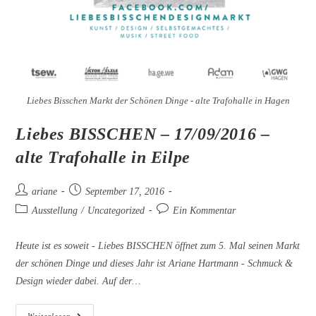
Liebes Bisschen Markt der Schönen Dinge - alte Trafohalle in Hagen
Liebes BISSCHEN – 17/09/2016 –
alte Trafohalle in Eilpe
Beitrags-
Beitrag
ariane
September 17, 2016
Autor:
veröffentlicht:
Beitrags-
Beitrags-
Ausstellung
/
Uncategorized
Ein Kommentar
Kategorie:
Kommentare:
Heute ist es soweit - Liebes BISSCHEN öffnet zum 5. Mal seinen Markt
der schönen Dinge und dieses Jahr ist Ariane Hartmann - Schmuck &
Design wieder dabei. Auf der…
Liebes
Weiterlesen